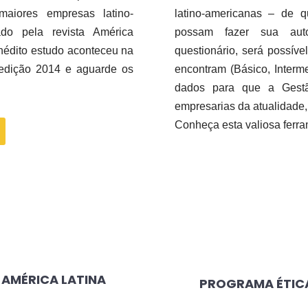
aiores empresas latino-
latino-americanas – de 
ado pela revista América
possam fazer sua autoa
nédito estudo aconteceu na
questionário, será possív
a edição 2014 e aguarde os
encontram (Básico, Inter
dados para que a Gestã
empresarias da atualidade,
Conheça esta valiosa ferra
 AMÉRICA LATINA
PROGRAMA ÉTICA