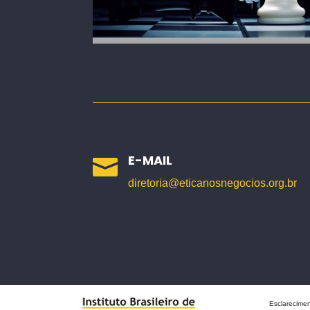
E-MAIL

diretoria@eticanosnegocios.org.br
Esclarecimen