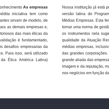
conhecimento
As empresas
Nossa instituição já está
nédita iniciativa tem como
versão latina do Progr
antes sirvam de modelo, de
Médias Empresas. Esta fe
 para as demais empresas e,
tornar uma norma de gestã
itoriosos das mais éticas da
os instrumentos nela suge
 validação é fundamentado,
qualidade da Atuação Res
is desafios empresarias da
médias empresas, inclusiv
. Para isso, será utilizado
das grandes corporações. 
da Ética América Latina)
grande aliada das empresa
imagem e da reputação, ma
nos negócios em função da 